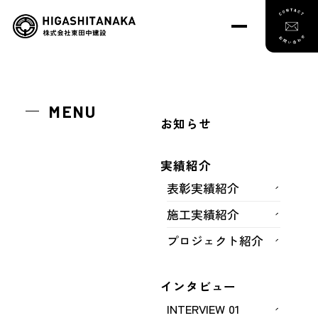
トップ
お知らせ
古坂大魔王参加！！ふくおか新時代の働き方フォーラム
MENU
お知らせ
実績紹介
古坂大魔王参加！！ふくおか新時
表彰実績紹介
代の働き方フォーラム
施工実績紹介
プロジェクト紹介
2024年5月16日(木)、「福岡県働き方改革実行企
インタビュー
業」の登録企業数が1000社（令和6年2月末時点で
INTERVIEW 01
1251社）に達したことを記念し、「ふくおか新時