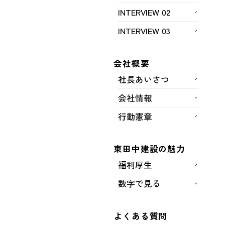
INTERVIEW 02
代の働き方フォーラム」が開催されました。フォ
INTERVIEW 03
ーラムでは、登録企業の中から特に優れた取り組
みを行っている企業を表彰する「よかばい・かえ
会社概要
るばい企業大賞」の受賞者を会場全員の投票で決
社長あいさつ
定する審査会や、芸人という職業の中異例の育児
休業の取得経験を持つ芸人の古坂大魔王さんをゲ
会社情報
ストに迎え、自分が自分らしく働くためにはどう
行動憲章
すべきか「ふくおか新時代の働き方」について語
り合うトークセッションを行われました。
東田中建設の魅力
福利厚生
数字で見る
よくある質問