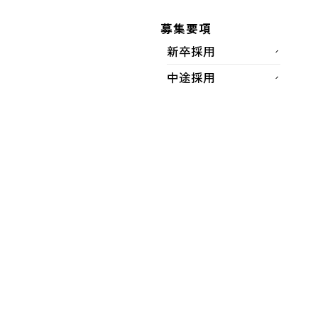
福岡北九州高速道路公社
募集要項
新卒採用
施工場所
中途採用
福岡市東区箱崎ふ頭3丁目～箱崎ふ頭3丁目地内
完成年月
2017年11月
工事概要