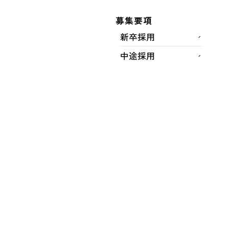
施工場所
募集要項
新卒採用
福岡市中央区西中洲・博多区中洲５丁目地内
中途採用
完成年月
2015年07月
工事概要
泥水式推進工法Φ２２００ｍｍ Ｌ＝８７．９
ｍ、刃口式推進工法Φ２２００ｍｍＬ＝６．６ｍ