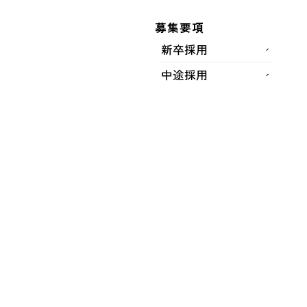
福岡県
募集要項
新卒採用
施工場所
中途採用
筑紫郡那珂川町大字別所
完成年月
2015年06月
工事概要