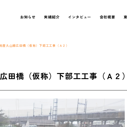
表彰実績紹介
INTERVIEW 01
社長あいさつ
福利厚生
新卒採用
お知らせ
実績紹介
インタビュー
会社概要
施工実績紹介
INTERVIEW 02
会社情報
数字で見る
中途採用
プロジェクト紹介
INTERVIEW 03
行動憲章
粕屋久山線広田橋（仮称）下部工工事（Ａ２）
広田橋（仮称）下部工工事（Ａ２