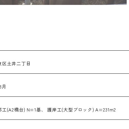
東区土井二丁目
03月
工(A2橋台) N=1基、 護岸工(大型ブロック) A=231m2