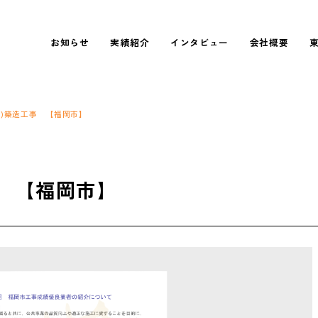
表彰実績紹介
INTERVIEW 01
社長あいさつ
福利厚生
新卒採用
お知らせ
実績紹介
インタビュー
会社概要
施工実績紹介
INTERVIEW 02
会社情報
数字で見る
中途採用
プロジェクト紹介
INTERVIEW 03
行動憲章
2)築造工事 【福岡市】
事 【福岡市】