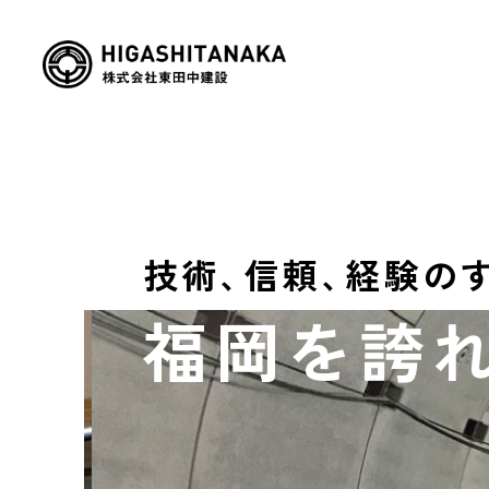
技
術
、
信
頼
、
経
験
の
福
岡
を
誇