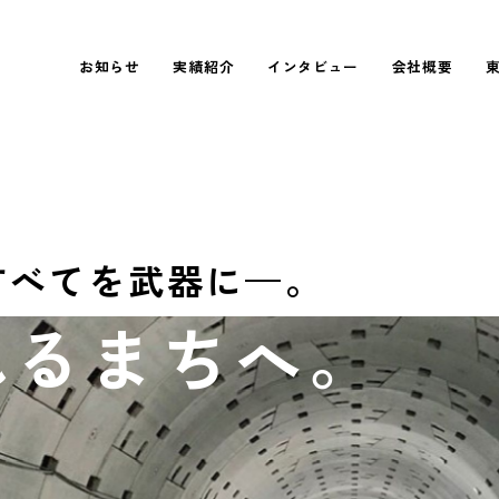
表彰実績紹介
INTERVIEW 01
社長あいさつ
福利厚生
新卒採用
お知らせ
実績紹介
インタビュー
会社概要
施工実績紹介
INTERVIEW 02
会社情報
数字で見る
中途採用
プロジェクト紹介
INTERVIEW 03
行動憲章
す
べ
て
を
武
器
に
—
。
れ
る
ま
ち
へ
。