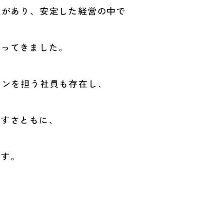
史があり、
安定した経営の中で
わってきました。
ョンを担う社員も
存在し、
やすさ
ともに、
ます。